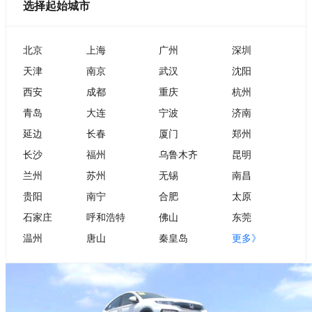
选择起始城市
北京
上海
广州
深圳
天津
南京
武汉
沈阳
西安
成都
重庆
杭州
青岛
大连
宁波
济南
延边
长春
厦门
郑州
长沙
福州
乌鲁木齐
昆明
兰州
苏州
无锡
南昌
贵阳
南宁
合肥
太原
石家庄
呼和浩特
佛山
东莞
温州
唐山
秦皇岛
更多》