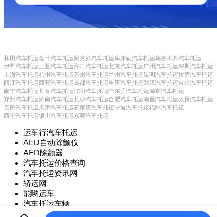
和田汽车托运
喀什汽车托运
阿克苏汽车托运
库尔勒汽车托运
乌鲁木齐汽车托运
伊犁汽车托运
三亚汽车托运
海口汽车托运
北京汽车托运
广州汽车托运
深圳汽车托运
上海汽车托运
杭州汽车托运
苏州汽车托运
兰州汽车托运
昆明汽车托运
拉萨汽车托运
丽江汽车托运
西安汽车托运
成都汽车托运
重庆汽车托运
武汉汽车托运
常州汽车托运
南宁汽车托运
长春汽车托运
沈阳汽车托运
哈尔滨汽车托运
南京汽车托运
郑州汽车托运
济南汽车托运
长沙汽车托运
合肥汽车托运
南昌汽车托运
太原汽车托运
贵阳汽车托运
天津汽车托运
石家庄汽车托运
宁波汽车托运
福州汽车托运
西宁汽车托运
银川汽车托运
东莞汽车托运
运车行汽车托运
AED自动除颤仪
AED除颤器
汽车托运价格查询
汽车托运资讯网
轿运网
能哟运车
汽车托运车辆