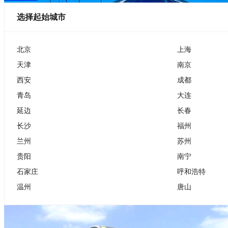
选择起始城市
北京
上海
天津
南京
西安
成都
青岛
大连
延边
长春
长沙
福州
兰州
苏州
贵阳
南宁
石家庄
呼和浩特
温州
唐山