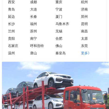
西安
成都
重庆
杭州
青岛
大连
宁波
济南
延边
长春
厦门
郑州
长沙
福州
乌鲁木齐
昆明
兰州
苏州
无锡
南昌
贵阳
南宁
合肥
太原
石家庄
呼和浩特
佛山
东莞
温州
唐山
秦皇岛
更多》