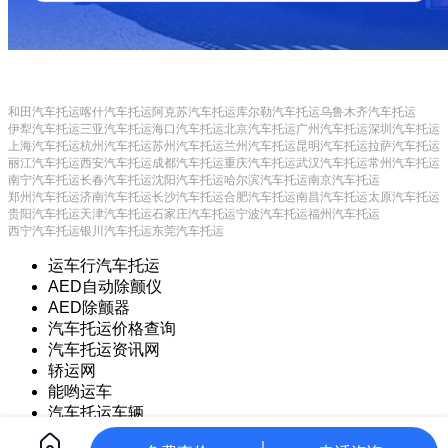
和田汽车托运
喀什汽车托运
阿克苏汽车托运
库尔勒汽车托运
乌鲁木齐汽车托运
伊犁汽车托运
三亚汽车托运
海口汽车托运
北京汽车托运
广州汽车托运
深圳汽车托运
上海汽车托运
杭州汽车托运
苏州汽车托运
兰州汽车托运
昆明汽车托运
拉萨汽车托运
丽江汽车托运
西安汽车托运
成都汽车托运
重庆汽车托运
武汉汽车托运
常州汽车托运
南宁汽车托运
长春汽车托运
沈阳汽车托运
哈尔滨汽车托运
南京汽车托运
郑州汽车托运
济南汽车托运
长沙汽车托运
合肥汽车托运
南昌汽车托运
太原汽车托运
贵阳汽车托运
天津汽车托运
石家庄汽车托运
宁波汽车托运
福州汽车托运
西宁汽车托运
银川汽车托运
东莞汽车托运
运车行汽车托运
AED自动除颤仪
AED除颤器
汽车托运价格查询
汽车托运资讯网
轿运网
能哟运车
汽车托运车辆