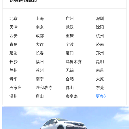
选择起始城市
北京
上海
广州
深圳
天津
南京
武汉
沈阳
西安
成都
重庆
杭州
青岛
大连
宁波
济南
延边
长春
厦门
郑州
长沙
福州
乌鲁木齐
昆明
兰州
苏州
无锡
南昌
贵阳
南宁
合肥
太原
石家庄
呼和浩特
佛山
东莞
温州
唐山
秦皇岛
更多》