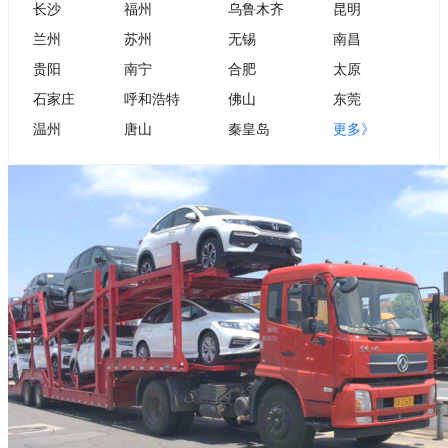
长沙
福州
乌鲁木齐
昆明
兰州
苏州
无锡
南昌
贵阳
南宁
合肥
太原
石家庄
呼和浩特
佛山
东莞
温州
唐山
秦皇岛
更多》