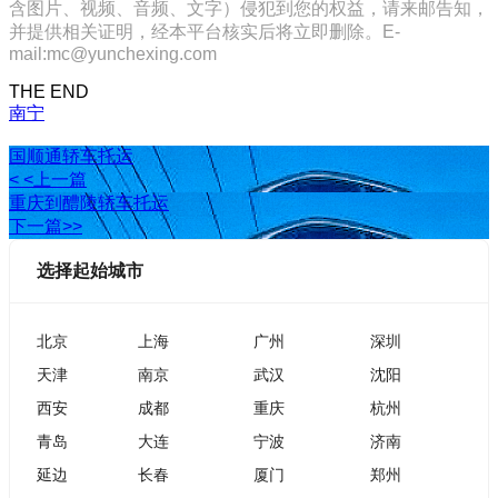
含图片、视频、音频、文字）侵犯到您的权益，请来邮告知，
并提供相关证明，经本平台核实后将立即删除。E-
mail:mc@yunchexing.com
THE END
南宁
国顺通轿车托运
< <上一篇
重庆到醴陵轿车托运
下一篇>>
选择起始城市
北京
上海
广州
深圳
天津
南京
武汉
沈阳
西安
成都
重庆
杭州
青岛
大连
宁波
济南
延边
长春
厦门
郑州