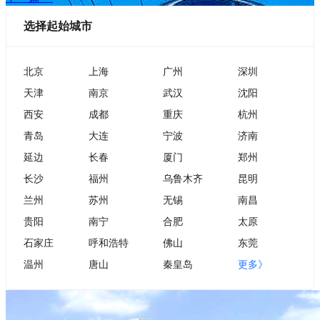
选择起始城市
北京
上海
广州
深圳
天津
南京
武汉
沈阳
西安
成都
重庆
杭州
青岛
大连
宁波
济南
延边
长春
厦门
郑州
长沙
福州
乌鲁木齐
昆明
兰州
苏州
无锡
南昌
贵阳
南宁
合肥
太原
石家庄
呼和浩特
佛山
东莞
温州
唐山
秦皇岛
更多》