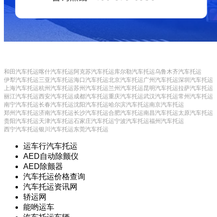
和田汽车托运
喀什汽车托运
阿克苏汽车托运
库尔勒汽车托运
乌鲁木齐汽车托运
伊犁汽车托运
三亚汽车托运
海口汽车托运
北京汽车托运
广州汽车托运
深圳汽车托运
上海汽车托运
杭州汽车托运
苏州汽车托运
兰州汽车托运
昆明汽车托运
拉萨汽车托运
丽江汽车托运
西安汽车托运
成都汽车托运
重庆汽车托运
武汉汽车托运
常州汽车托运
南宁汽车托运
长春汽车托运
沈阳汽车托运
哈尔滨汽车托运
南京汽车托运
郑州汽车托运
济南汽车托运
长沙汽车托运
合肥汽车托运
南昌汽车托运
太原汽车托运
贵阳汽车托运
天津汽车托运
石家庄汽车托运
宁波汽车托运
福州汽车托运
西宁汽车托运
银川汽车托运
东莞汽车托运
运车行汽车托运
AED自动除颤仪
AED除颤器
汽车托运价格查询
汽车托运资讯网
轿运网
能哟运车