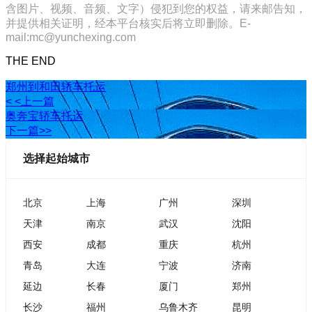
含图片、视频、音频、文字）侵犯到您的权益，请来邮告知，
并提供相关证明，经本平台核实后将立即删除。E-
mail:mc@yunchexing.com
THE END
郑州到和田轿车托运
< <上一篇
奥奔宝轿车托运
下一篇>>
选择起始城市
北京
上海
广州
深圳
天津
南京
武汉
沈阳
西安
成都
重庆
杭州
青岛
大连
宁波
济南
延边
长春
厦门
郑州
长沙
福州
乌鲁木齐
昆明