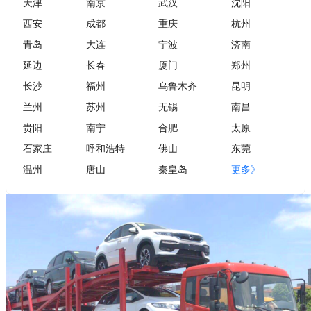
天津
南京
武汉
沈阳
西安
成都
重庆
杭州
青岛
大连
宁波
济南
延边
长春
厦门
郑州
长沙
福州
乌鲁木齐
昆明
兰州
苏州
无锡
南昌
贵阳
南宁
合肥
太原
石家庄
呼和浩特
佛山
东莞
温州
唐山
秦皇岛
更多》