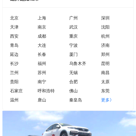
北京
上海
广州
深圳
天津
南京
武汉
沈阳
西安
成都
重庆
杭州
青岛
大连
宁波
济南
延边
长春
厦门
郑州
长沙
福州
乌鲁木齐
昆明
兰州
苏州
无锡
南昌
贵阳
南宁
合肥
太原
石家庄
呼和浩特
佛山
东莞
温州
唐山
秦皇岛
更多》