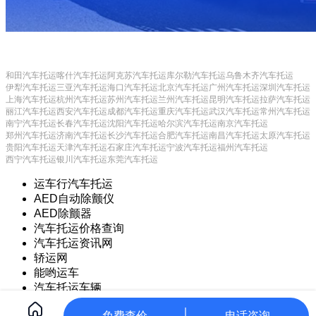
和田汽车托运
喀什汽车托运
阿克苏汽车托运
库尔勒汽车托运
乌鲁木齐汽车托运
伊犁汽车托运
三亚汽车托运
海口汽车托运
北京汽车托运
广州汽车托运
深圳汽车托运
上海汽车托运
杭州汽车托运
苏州汽车托运
兰州汽车托运
昆明汽车托运
拉萨汽车托运
丽江汽车托运
西安汽车托运
成都汽车托运
重庆汽车托运
武汉汽车托运
常州汽车托运
南宁汽车托运
长春汽车托运
沈阳汽车托运
哈尔滨汽车托运
南京汽车托运
郑州汽车托运
济南汽车托运
长沙汽车托运
合肥汽车托运
南昌汽车托运
太原汽车托运
贵阳汽车托运
天津汽车托运
石家庄汽车托运
宁波汽车托运
福州汽车托运
西宁汽车托运
银川汽车托运
东莞汽车托运
运车行汽车托运
AED自动除颤仪
AED除颤器
汽车托运价格查询
汽车托运资讯网
轿运网
能哟运车
汽车托运车辆
Copyright © 2021 常州甲保御网络科技有限公司
CorePress
免费查价
电话咨询