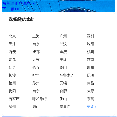
东莞厚街轿车托运
下一篇>>
选择起始城市
北京
上海
广州
深圳
天津
南京
武汉
沈阳
西安
成都
重庆
杭州
青岛
大连
宁波
济南
延边
长春
厦门
郑州
长沙
福州
乌鲁木齐
昆明
兰州
苏州
无锡
南昌
贵阳
南宁
合肥
太原
石家庄
呼和浩特
佛山
东莞
温州
唐山
秦皇岛
更多》