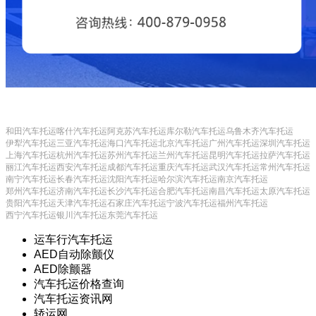
和田汽车托运
喀什汽车托运
阿克苏汽车托运
库尔勒汽车托运
乌鲁木齐汽车托运
伊犁汽车托运
三亚汽车托运
海口汽车托运
北京汽车托运
广州汽车托运
深圳汽车托运
上海汽车托运
杭州汽车托运
苏州汽车托运
兰州汽车托运
昆明汽车托运
拉萨汽车托运
丽江汽车托运
西安汽车托运
成都汽车托运
重庆汽车托运
武汉汽车托运
常州汽车托运
南宁汽车托运
长春汽车托运
沈阳汽车托运
哈尔滨汽车托运
南京汽车托运
郑州汽车托运
济南汽车托运
长沙汽车托运
合肥汽车托运
南昌汽车托运
太原汽车托运
贵阳汽车托运
天津汽车托运
石家庄汽车托运
宁波汽车托运
福州汽车托运
西宁汽车托运
银川汽车托运
东莞汽车托运
运车行汽车托运
AED自动除颤仪
AED除颤器
汽车托运价格查询
汽车托运资讯网
轿运网