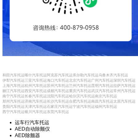
和田汽车托运
喀什汽车托运
阿克苏汽车托运
库尔勒汽车托运
乌鲁木齐汽车托运
伊犁汽车托运
三亚汽车托运
海口汽车托运
北京汽车托运
广州汽车托运
深圳汽车托运
上海汽车托运
杭州汽车托运
苏州汽车托运
兰州汽车托运
昆明汽车托运
拉萨汽车托运
丽江汽车托运
西安汽车托运
成都汽车托运
重庆汽车托运
武汉汽车托运
常州汽车托运
南宁汽车托运
长春汽车托运
沈阳汽车托运
哈尔滨汽车托运
南京汽车托运
郑州汽车托运
济南汽车托运
长沙汽车托运
合肥汽车托运
南昌汽车托运
太原汽车托运
贵阳汽车托运
天津汽车托运
石家庄汽车托运
宁波汽车托运
福州汽车托运
西宁汽车托运
银川汽车托运
东莞汽车托运
运车行汽车托运
AED自动除颤仪
AED除颤器