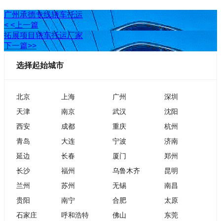
广州承德专线轿车托运
< <上一篇
拓展项目轿车托运厂家
下一篇>>
选择起始城市
北京
上海
广州
深圳
天津
南京
武汉
沈阳
西安
成都
重庆
杭州
青岛
大连
宁波
济南
延边
长春
厦门
郑州
长沙
福州
乌鲁木齐
昆明
兰州
苏州
无锡
南昌
贵阳
南宁
合肥
太原
石家庄
呼和浩特
佛山
东莞