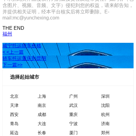
含图片、视频、音频、文字）侵犯到您的权益，请来邮告知，
并提供相关证明，经本平台核实后将立即删除。E-
mail:mc@yunchexing.com
THE END
福州
咸宁托运轿车价格
< <上一篇
轿车托运重庆到昆明
下一篇>>
选择起始城市
北京
上海
广州
深圳
天津
南京
武汉
沈阳
西安
成都
重庆
杭州
青岛
大连
宁波
济南
延边
长春
厦门
郑州