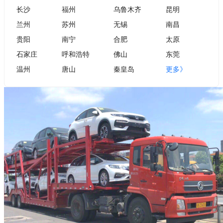
长沙
福州
乌鲁木齐
昆明
兰州
苏州
无锡
南昌
贵阳
南宁
合肥
太原
石家庄
呼和浩特
佛山
东莞
温州
唐山
秦皇岛
更多》