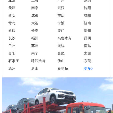
北京
上海
广州
深圳
天津
南京
武汉
沈阳
西安
成都
重庆
杭州
青岛
大连
宁波
济南
延边
长春
厦门
郑州
长沙
福州
乌鲁木齐
昆明
兰州
苏州
无锡
南昌
贵阳
南宁
合肥
太原
石家庄
呼和浩特
佛山
东莞
温州
唐山
秦皇岛
更多》