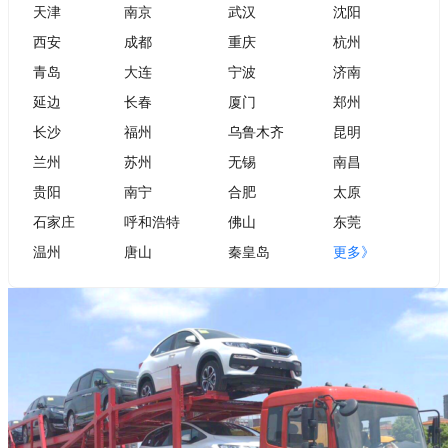
天津
南京
武汉
沈阳
西安
成都
重庆
杭州
青岛
大连
宁波
济南
延边
长春
厦门
郑州
长沙
福州
乌鲁木齐
昆明
兰州
苏州
无锡
南昌
贵阳
南宁
合肥
太原
石家庄
呼和浩特
佛山
东莞
温州
唐山
秦皇岛
更多》