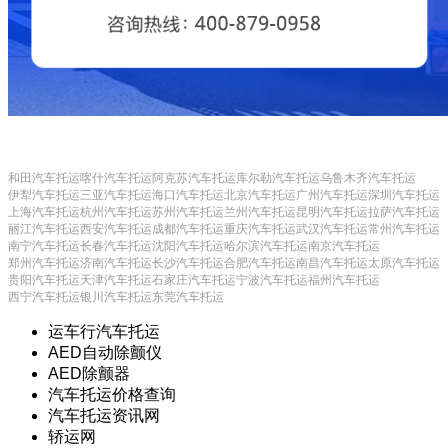
和田汽车托运
喀什汽车托运
阿克苏汽车托运
库尔勒汽车托运
乌鲁木齐汽车托运
伊犁汽车托运
三亚汽车托运
海口汽车托运
北京汽车托运
广州汽车托运
深圳汽车托运
上海汽车托运
杭州汽车托运
苏州汽车托运
兰州汽车托运
昆明汽车托运
拉萨汽车托运
丽江汽车托运
西安汽车托运
成都汽车托运
重庆汽车托运
武汉汽车托运
常州汽车托运
南宁汽车托运
长春汽车托运
沈阳汽车托运
哈尔滨汽车托运
南京汽车托运
郑州汽车托运
济南汽车托运
长沙汽车托运
合肥汽车托运
南昌汽车托运
太原汽车托运
贵阳汽车托运
天津汽车托运
石家庄汽车托运
宁波汽车托运
福州汽车托运
西宁汽车托运
银川汽车托运
东莞汽车托运
运车行汽车托运
AED自动除颤仪
AED除颤器
汽车托运价格查询
汽车托运资讯网
轿运网