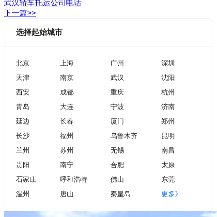
武汉轿车托运公司电话
下一篇>>
选择起始城市
北京
上海
广州
深圳
天津
南京
武汉
沈阳
西安
成都
重庆
杭州
青岛
大连
宁波
济南
延边
长春
厦门
郑州
长沙
福州
乌鲁木齐
昆明
兰州
苏州
无锡
南昌
贵阳
南宁
合肥
太原
石家庄
呼和浩特
佛山
东莞
温州
唐山
秦皇岛
更多》