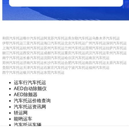
和田汽车托运
喀什汽车托运
阿克苏汽车托运
库尔勒汽车托运
乌鲁木齐汽车托运
伊犁汽车托运
三亚汽车托运
海口汽车托运
北京汽车托运
广州汽车托运
深圳汽车托运
上海汽车托运
杭州汽车托运
苏州汽车托运
兰州汽车托运
昆明汽车托运
拉萨汽车托运
丽江汽车托运
西安汽车托运
成都汽车托运
重庆汽车托运
武汉汽车托运
常州汽车托运
南宁汽车托运
长春汽车托运
沈阳汽车托运
哈尔滨汽车托运
南京汽车托运
郑州汽车托运
济南汽车托运
长沙汽车托运
合肥汽车托运
南昌汽车托运
太原汽车托运
贵阳汽车托运
天津汽车托运
石家庄汽车托运
宁波汽车托运
福州汽车托运
西宁汽车托运
银川汽车托运
东莞汽车托运
运车行汽车托运
AED自动除颤仪
AED除颤器
汽车托运价格查询
汽车托运资讯网
轿运网
能哟运车
汽车托运车辆