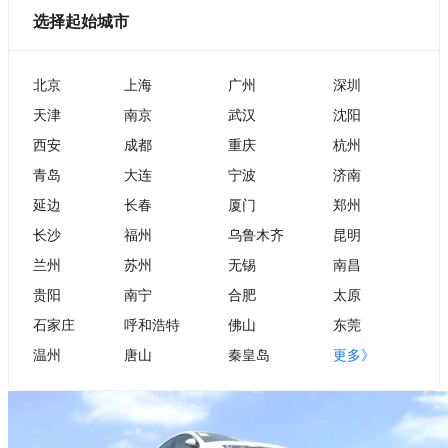
选择起始城市
北京
上海
广州
深圳
天津
南京
武汉
沈阳
西安
成都
重庆
杭州
青岛
大连
宁波
济南
延边
长春
厦门
郑州
长沙
福州
乌鲁木齐
昆明
兰州
苏州
无锡
南昌
贵阳
南宁
合肥
太原
石家庄
呼和浩特
佛山
东莞
温州
唐山
秦皇岛
更多》