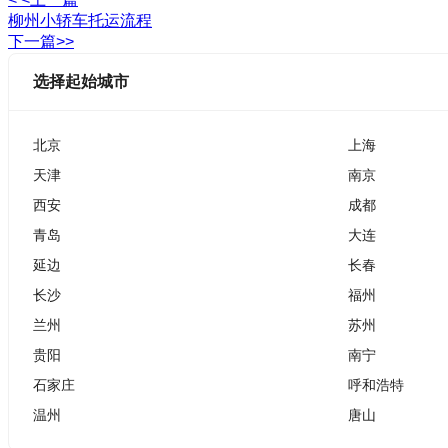
柳州小轿车托运流程
下一篇>>
选择起始城市
北京
上海
天津
南京
西安
成都
青岛
大连
延边
长春
长沙
福州
兰州
苏州
贵阳
南宁
石家庄
呼和浩特
温州
唐山