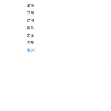
济南
郑州
昆明
南昌
太原
东莞
更多》