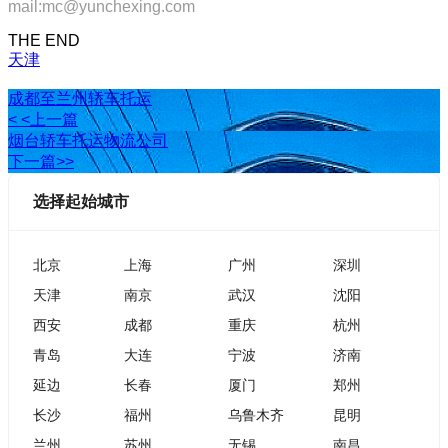
mail:mc@yunchexing.com
THE END
天津
成都至兰州轿车托运
< <上一篇
烟台轿车托运物流公司
下一篇>>
选择起始城市
北京
上海
广州
深圳
天津
南京
武汉
沈阳
西安
成都
重庆
杭州
青岛
大连
宁波
济南
延边
长春
厦门
郑州
长沙
福州
乌鲁木齐
昆明
兰州
苏州
无锡
南昌