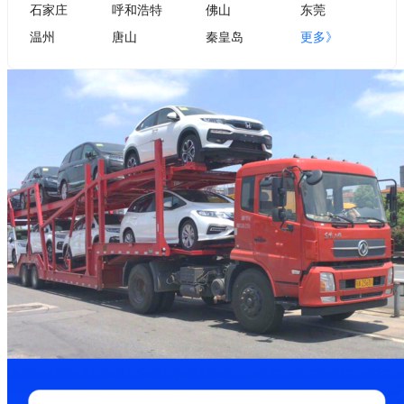
石家庄
呼和浩特
佛山
东莞
温州
唐山
秦皇岛
更多》