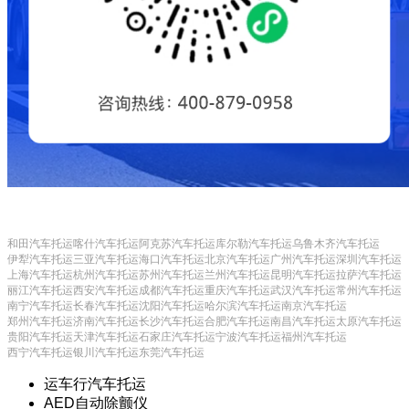
和田汽车托运
喀什汽车托运
阿克苏汽车托运
库尔勒汽车托运
乌鲁木齐汽车托运
伊犁汽车托运
三亚汽车托运
海口汽车托运
北京汽车托运
广州汽车托运
深圳汽车托运
上海汽车托运
杭州汽车托运
苏州汽车托运
兰州汽车托运
昆明汽车托运
拉萨汽车托运
丽江汽车托运
西安汽车托运
成都汽车托运
重庆汽车托运
武汉汽车托运
常州汽车托运
南宁汽车托运
长春汽车托运
沈阳汽车托运
哈尔滨汽车托运
南京汽车托运
郑州汽车托运
济南汽车托运
长沙汽车托运
合肥汽车托运
南昌汽车托运
太原汽车托运
贵阳汽车托运
天津汽车托运
石家庄汽车托运
宁波汽车托运
福州汽车托运
西宁汽车托运
银川汽车托运
东莞汽车托运
运车行汽车托运
AED自动除颤仪