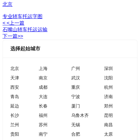
北京
专业轿车托运字图
< <上一篇
石嘴山轿车托运运输
下一篇>>
选择起始城市
北京
上海
广州
深圳
天津
南京
武汉
沈阳
西安
成都
重庆
杭州
青岛
大连
宁波
济南
延边
长春
厦门
郑州
长沙
福州
乌鲁木齐
昆明
兰州
苏州
无锡
南昌
贵阳
南宁
合肥
太原