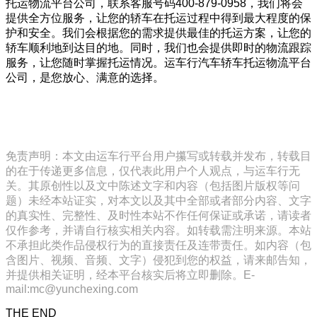
托运物流平台公司，联系客服号码400-879-0958，我们将会
提供全方位服务，让您的轿车在托运过程中得到最大程度的保
护和安全。我们会根据您的需求提供最佳的托运方案，让您的
轿车顺利地到达目的地。同时，我们也会提供即时的物流跟踪
服务，让您随时掌握托运情况。运车行汽车轿车托运物流平台
公司，是您放心、满意的选择。
免责声明：本文由运车行平台用户攥写或转载并发布，转载目
的在于传递更多信息，仅代表此用户个人观点，与运车行无
关。其原创性以及文中陈述文字和内容（包括图片版权等问
题）未经本站证实，对本文以及其中全部或者部分内容、文字
的真实性、完整性、及时性本站不作任何保证或承诺，请读者
仅作参考，并请自行核实相关内容。如转载需注明来源。本站
不承担此类作品侵权行为的直接责任及连带责任。如内容（包
含图片、视频、音频、文字）侵犯到您的权益，请来邮告知，
并提供相关证明，经本平台核实后将立即删除。E-
mail:mc@yunchexing.com
THE END