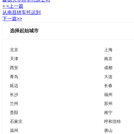
< <上一篇
从南昌轿车托运到
下一篇>>
选择起始城市
北京
上海
天津
南京
西安
成都
青岛
大连
延边
长春
长沙
福州
兰州
苏州
贵阳
南宁
石家庄
呼和浩特
温州
唐山