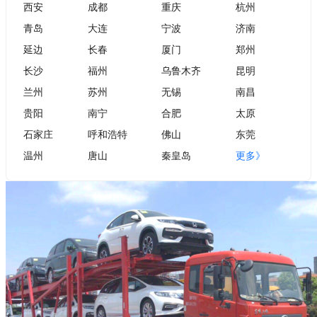
西安
成都
重庆
杭州
青岛
大连
宁波
济南
延边
长春
厦门
郑州
长沙
福州
乌鲁木齐
昆明
兰州
苏州
无锡
南昌
贵阳
南宁
合肥
太原
石家庄
呼和浩特
佛山
东莞
温州
唐山
秦皇岛
更多》