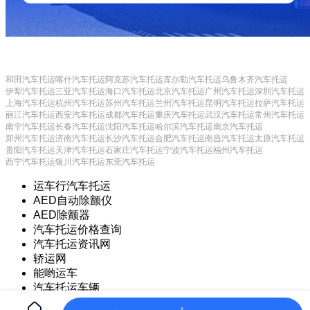
和田汽车托运
喀什汽车托运
阿克苏汽车托运
库尔勒汽车托运
乌鲁木齐汽车托运
伊犁汽车托运
三亚汽车托运
海口汽车托运
北京汽车托运
广州汽车托运
深圳汽车托运
上海汽车托运
杭州汽车托运
苏州汽车托运
兰州汽车托运
昆明汽车托运
拉萨汽车托运
丽江汽车托运
西安汽车托运
成都汽车托运
重庆汽车托运
武汉汽车托运
常州汽车托运
南宁汽车托运
长春汽车托运
沈阳汽车托运
哈尔滨汽车托运
南京汽车托运
郑州汽车托运
济南汽车托运
长沙汽车托运
合肥汽车托运
南昌汽车托运
太原汽车托运
贵阳汽车托运
天津汽车托运
石家庄汽车托运
宁波汽车托运
福州汽车托运
西宁汽车托运
银川汽车托运
东莞汽车托运
运车行汽车托运
AED自动除颤仪
AED除颤器
汽车托运价格查询
汽车托运资讯网
轿运网
能哟运车
汽车托运车辆