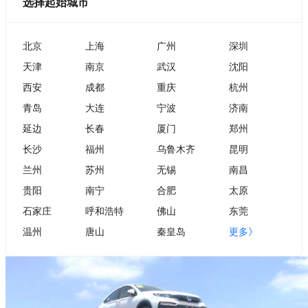
选择起始城市
北京
上海
广州
深圳
天津
南京
武汉
沈阳
西安
成都
重庆
杭州
青岛
大连
宁波
济南
延边
长春
厦门
郑州
长沙
福州
乌鲁木齐
昆明
兰州
苏州
无锡
南昌
贵阳
南宁
合肥
太原
石家庄
呼和浩特
佛山
东莞
温州
唐山
秦皇岛
更多》