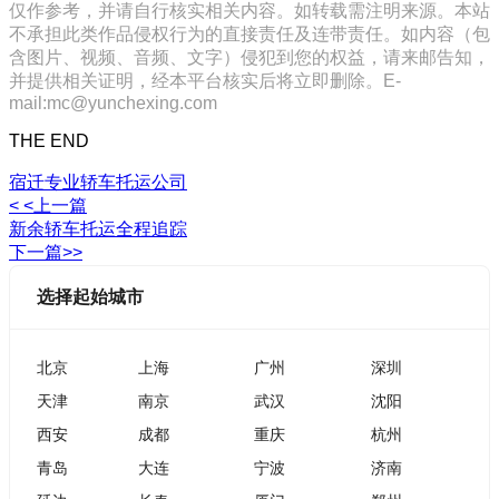
仅作参考，并请自行核实相关内容。如转载需注明来源。本站
不承担此类作品侵权行为的直接责任及连带责任。如内容（包
含图片、视频、音频、文字）侵犯到您的权益，请来邮告知，
并提供相关证明，经本平台核实后将立即删除。E-
mail:mc@yunchexing.com
THE END
宿迁专业轿车托运公司
< <上一篇
新余轿车托运全程追踪
下一篇>>
选择起始城市
北京
上海
广州
深圳
天津
南京
武汉
沈阳
西安
成都
重庆
杭州
青岛
大连
宁波
济南