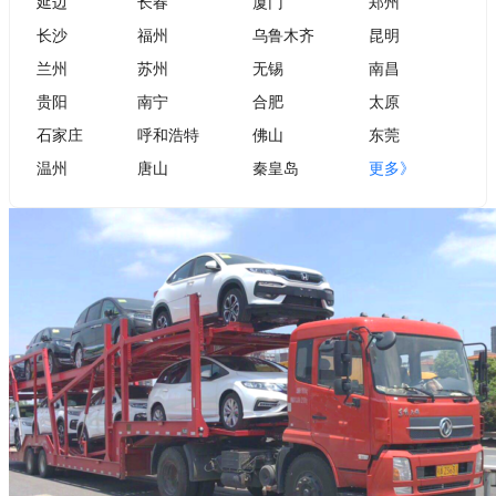
延边
长春
厦门
郑州
长沙
福州
乌鲁木齐
昆明
兰州
苏州
无锡
南昌
贵阳
南宁
合肥
太原
石家庄
呼和浩特
佛山
东莞
温州
唐山
秦皇岛
更多》