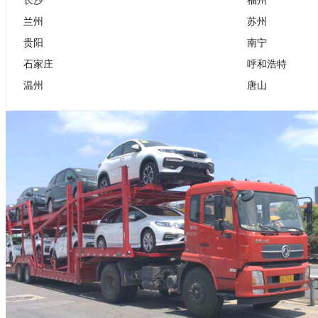
兰州
苏州
贵阳
南宁
石家庄
呼和浩特
温州
唐山