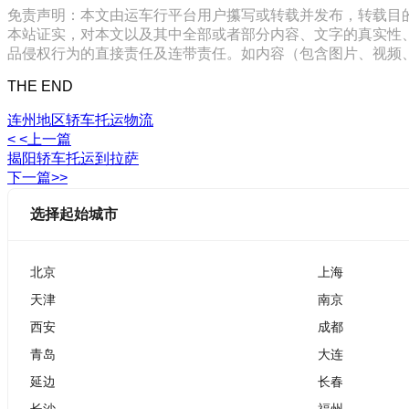
免责声明：本文由运车行平台用户攥写或转载并发布，转载目
本站证实，对本文以及其中全部或者部分内容、文字的真实性
品侵权行为的直接责任及连带责任。如内容（包含图片、视频、音频、
THE END
连州地区轿车托运物流
< <上一篇
揭阳轿车托运到拉萨
下一篇>>
选择起始城市
北京
上海
天津
南京
西安
成都
青岛
大连
延边
长春
长沙
福州