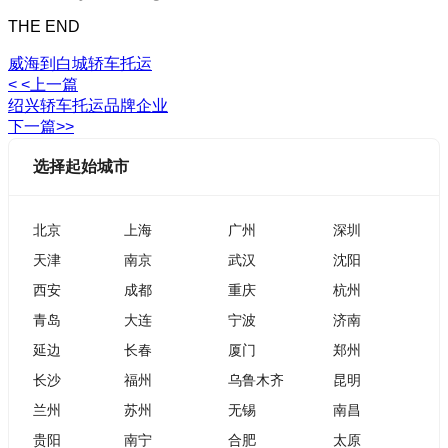
THE END
威海到白城轿车托运
< <上一篇
绍兴轿车托运品牌企业
下一篇>>
选择起始城市
北京
上海
广州
深圳
天津
南京
武汉
沈阳
西安
成都
重庆
杭州
青岛
大连
宁波
济南
延边
长春
厦门
郑州
长沙
福州
乌鲁木齐
昆明
兰州
苏州
无锡
南昌
贵阳
南宁
合肥
太原