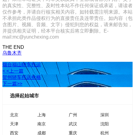
的真实性、完整性、及时性本站不作任何保证或承诺，请读者
仅作参考，并请自行核实相关内容。如转载需注明来源。本站
不承担此类作品侵权行为的直接责任及连带责任。如内容（包
含图片、视频、音频、文字）侵犯到您的权益，请来邮告知，
并提供相关证明，经本平台核实后将立即删除。E-
mail:mc@yunchexing.com
THE END
乌鲁木齐
烟台福山轿车托运
< <上一篇
贺州轿车托运价格
下一篇>>
选择起始城市
北京
上海
广州
深圳
天津
南京
武汉
沈阳
西安
成都
重庆
杭州