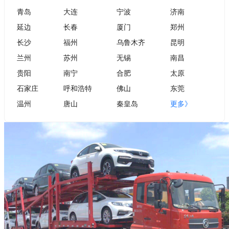
青岛
大连
宁波
济南
延边
长春
厦门
郑州
长沙
福州
乌鲁木齐
昆明
兰州
苏州
无锡
南昌
贵阳
南宁
合肥
太原
石家庄
呼和浩特
佛山
东莞
温州
唐山
秦皇岛
更多》