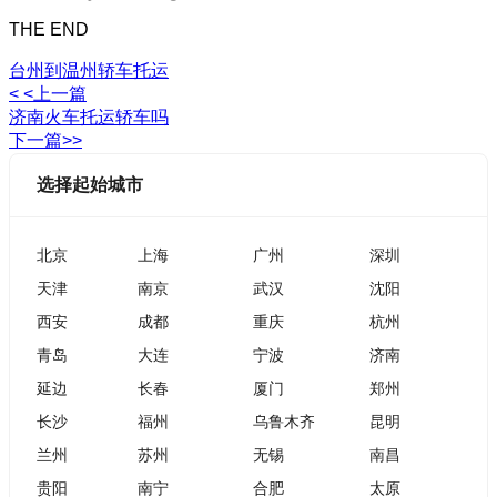
THE END
台州到温州轿车托运
< <上一篇
济南火车托运轿车吗
下一篇>>
选择起始城市
北京
上海
广州
深圳
天津
南京
武汉
沈阳
西安
成都
重庆
杭州
青岛
大连
宁波
济南
延边
长春
厦门
郑州
长沙
福州
乌鲁木齐
昆明
兰州
苏州
无锡
南昌
贵阳
南宁
合肥
太原