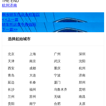
THE END
杭州
济南
桐乡轿车托运全程追踪
< <上一篇
轿车托运黄牛挣钱吗
下一篇>>
选择起始城市
北京
上海
广州
深圳
天津
南京
武汉
沈阳
西安
成都
重庆
杭州
青岛
大连
宁波
济南
延边
长春
厦门
郑州
长沙
福州
乌鲁木齐
昆明
兰州
苏州
无锡
南昌
贵阳
南宁
合肥
太原