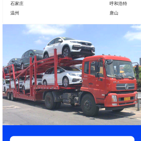
石家庄
呼和浩特
温州
唐山