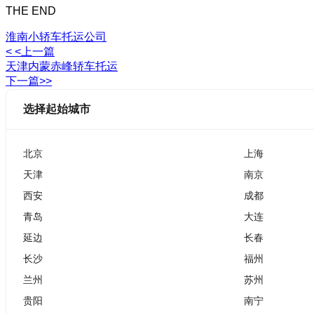
THE END
淮南小轿车托运公司
< <上一篇
天津内蒙赤峰轿车托运
下一篇>>
选择起始城市
北京
上海
天津
南京
西安
成都
青岛
大连
延边
长春
长沙
福州
兰州
苏州
贵阳
南宁