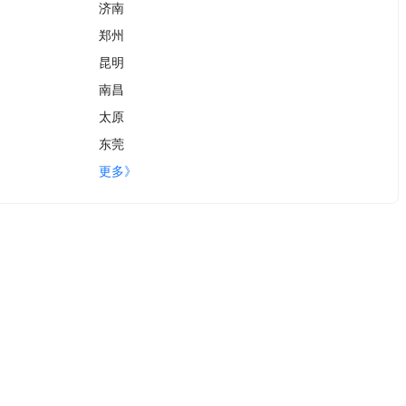
济南
郑州
昆明
南昌
太原
东莞
更多》