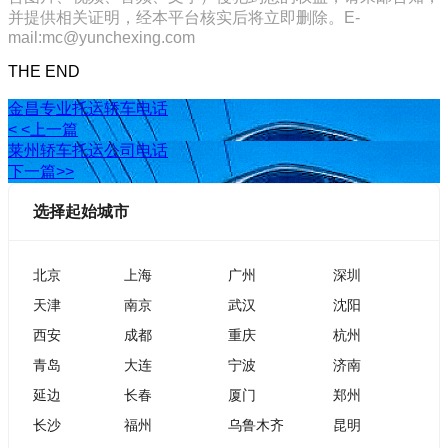
并提供相关证明，经本平台核实后将立即删除。E-
mail:mc@yunchexing.com
THE END
金昌专业托运轿车电话
< <上一篇
莱州轿车托运公司电话
下一篇>>
选择起始城市
北京
上海
广州
深圳
天津
南京
武汉
沈阳
西安
成都
重庆
杭州
青岛
大连
宁波
济南
延边
长春
厦门
郑州
长沙
福州
乌鲁木齐
昆明