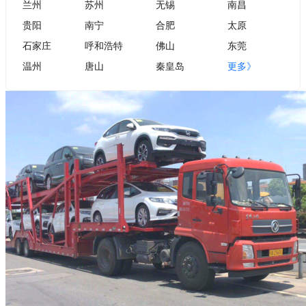
兰州
苏州
无锡
南昌
贵阳
南宁
合肥
太原
石家庄
呼和浩特
佛山
东莞
温州
唐山
秦皇岛
更多》